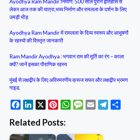
Ayodhya Ram Mandir निर्माण: 500 साल पुराने इतिहास से
लेकर आज तक की यात्रा,भव्य निर्माण और रामलला के दर्शन के लिए
उमड़ी भीड़
Ayodhya Ram Mandir में रामलला के दिव्य स्वरूप और आभूषणों
के रहस्यो की विस्तृत जानकारी
Ram Mandir Ayodhya : भगवान राम की मूर्ति का रंग – काला
क्यों? जानें इसका पौराणिक रहस्य
मुंबई से लक्षद्वीप के लिए अविस्मरणीय क्रूज सफर और लक्षद्वीप भ्रमण
गाइड.
F
Li
X
Pi
W
M
E
T
S
ac
n
nt
h
es
m
el
h
Related Posts:
e
ke
er
at
sa
ai
e
ar
b
dI
es
s
g
l
gr
e