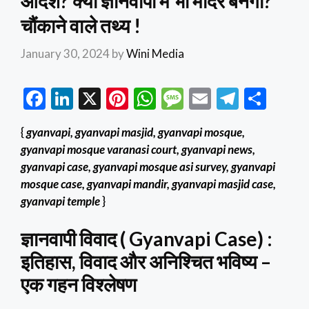
आदेश? क्या ज्ञानवापी में भी मंदिर बनेगा?
चौंकाने वाले तथ्य !
January 30, 2024
by
Wini Media
F
Li
X
Pi
W
M
E
T
S
ac
n
nt
h
es
m
el
h
{
gyanvapi, gyanvapi masjid, gyanvapi mosque,
e
ke
er
at
sa
ai
e
ar
gyanvapi mosque varanasi court, gyanvapi news,
b
dI
es
s
g
l
gr
e
gyanvapi case, gyanvapi mosque asi survey, gyanvapi
o
n
t
A
e
a
mosque case, gyanvapi mandir, gyanvapi masjid case,
gyanvapi temple
}
o
p
m
k
p
ज्ञानवापी विवाद ( Gyanvapi Case) :
इतिहास, विवाद और अनिश्चित भविष्य –
एक गहन विश्लेषण