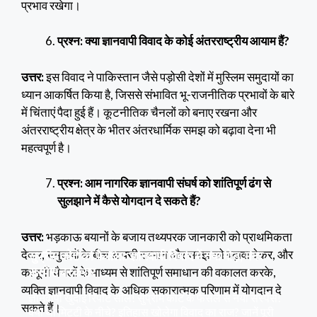
प्रभाव रखेगा।
प्रश्न: क्या ज्ञानवापी विवाद के कोई अंतरराष्ट्रीय आयाम हैं?
उत्तर:
इस विवाद ने पाकिस्तान जैसे पड़ोसी देशों में मुस्लिम समुदायों का
ध्यान आकर्षित किया है, जिससे संभावित भू-राजनीतिक प्रभावों के बारे
में चिंताएं पैदा हुई हैं। कूटनीतिक चैनलों को बनाए रखना और
अंतरराष्ट्रीय क्षेत्र के भीतर अंतरधार्मिक समझ को बढ़ावा देना भी
महत्वपूर्ण है।
प्रश्न: आम नागरिक ज्ञानवापी संघर्ष को शांतिपूर्ण ढंग से
सुलझाने में कैसे योगदान दे सकते हैं?
उत्तर:
भड़काऊ बयानों के बजाय तथ्यपरक जानकारी को प्राथमिकता
देकर, समुदायों के बीच आपसी सम्मान और समझ को बढ़ावा देकर, और
सुप्रीम कोर्ट का फैसला: ज्ञानवापी विवाद में नया मोड़, मगर
सस्पेंस बरकरार
कानूनी चैनलों के माध्यम से शांतिपूर्ण समाधान की वकालत करके,
व्यक्ति ज्ञानवापी विवाद के अधिक सकारात्मक परिणाम में योगदान दे
ज्ञानवापी खुदाई रिपोर्ट सील! सुप्रीम कोर्ट के फैसले से नया सस्पेंस!
सकते हैं।
क्या था मिट्टी के नीचे? इतिहास खोलेगा विवाद का राज? जानें पूरी