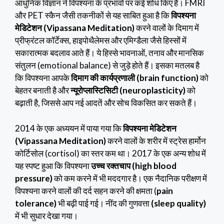
आधुनिक विज्ञान ने विपश्यना के प्रभावों पर कई शोध किए हैं। FMRI
और PET स्कैन जैसी तकनीकों से यह साबित हुआ है कि
विपश्यना
मेडिटेशन (Vipassana Meditation)
करने वालों के दिमाग में
प्रीफ्रंटल कॉर्टेक्स, हाइपोथैलेमस और एमिग्डैला जैसे हिस्सों में
सकारात्मक बदलाव आते हैं। ये हिस्से भावनाओं, तनाव और मानसिक
संतुलन (emotional balance) से जुड़े होते हैं। इसका मतलब है
कि विपश्यना आपके
दिमाग की कार्यप्रणाली (brain function)
को
बेहतर बनाती है और
न्यूरोप्लास्टिसिटी (neuroplasticity)
को
बढ़ाती है, जिससे आप नई आदतें और सोच विकसित कर सकते हैं।
2014 के एक अध्ययन में पाया गया कि
विपश्यना मेडिटेशन
(Vipassana Meditation)
करने वालों के शरीर में स्ट्रेस हार्मोन
कोर्टिसोल (cortisol) का स्तर कम था। 2017 के एक अन्य शोध में
यह स्पष्ट हुआ कि विपश्यना
उच्च रक्तचाप (high blood
pressure)
को कम करने में भी मददगार है। एक नैदानिक परीक्षण में
विपश्यना करने वालों की दर्द सहन करने की क्षमता (
pain
tolerance)
भी बढ़ी पाई गई। नींद की गुणवत्ता
(sleep quality)
में भी सुधार देखा गया।