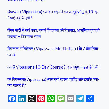
विपश्यना ( Vipassana) : जीवन बदलने का जादुई फॉर्मूला,10 दिन
में पाएं नई जिंदगी !
पीएम मोदी ने क्यों कहा: बचाएं विपश्यना की विरासत, आधुनिक युग की
जरूरत – विपश्यना ध्यान
विपश्यना मेडिटेशन ( Vipassana Meditation ) के 7 वैज्ञानिक
फायदे
क्या है Vipassana 10-Day Course ?-एक संपूर्ण गाइड हिंदी में ।
हमें विपस्सना(Vipassana)ध्यान क्यों करना चाहिए और इसके क्या-
क्या फायदे है?
F
Li
X
Pi
W
M
E
T
S
ac
n
nt
h
es
m
el
h