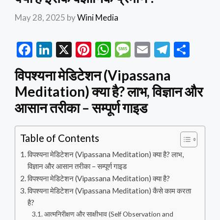
May 28, 2025
by
Wini Media
F
Li
X
Pi
W
M
E
T
S
ac
n
nt
h
es
m
el
h
विपश्यना मेडिटेशन (Vipassana
e
ke
er
at
sa
ai
e
ar
Meditation) क्या है? लाभ, विज्ञान और
b
dI
es
s
g
l
gr
e
आसान तरीका – सम्पूर्ण गाइड
o
n
t
A
e
a
o
p
m
Table of Contents
k
p
विपश्यना मेडिटेशन (Vipassana Meditation) क्या है? लाभ,
विज्ञान और आसान तरीका – सम्पूर्ण गाइड
विपश्यना मेडिटेशन (Vipassana Meditation) क्या है?
विपश्यना मेडिटेशन (Vipassana Meditation) कैसे काम करता
है?
आत्मनिरीक्षण और साक्षीभाव (Self Observation and