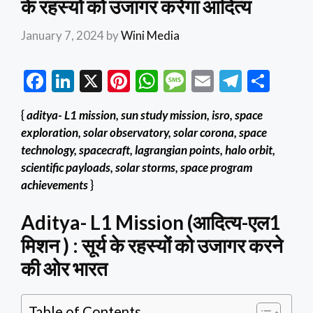
के रहस्यों को उजागर करेगा आदित्य
January 7, 2024
by
Wini Media
F
Li
X
Pi
W
M
E
T
S
ac
n
nt
h
es
m
el
h
{
aditya- L1 mission, sun study mission, isro, space
e
ke
er
at
sa
ai
e
ar
exploration, solar observatory, solar corona, space
b
dI
es
s
g
l
gr
e
technology, spacecraft, lagrangian points, halo orbit,
o
n
t
A
e
a
scientific payloads, solar storms, space program
achievements
}
o
p
m
k
p
Aditya- L1 Mission (आदित्य-एल1
मिशन ) : सूर्य के रहस्यों को उजागर करने
की ओर भारत
Table of Contents