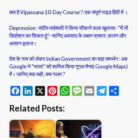
क्या है Vipassana 10-Day Course ?-एक संपूर्ण गाइड हिंदी में ।
Depression : संदीप माहेश्वरी ने किया चौंकाने वाला खुलासा- “मैं भी
डिप्रेशन का शिकार हूं”- जानिए अवसाद के लक्षण प्रकार ,कारण और
आसान इलाज।
देश के नाम को लेकर Indian Government का बड़ा समर्थन : अब
Google ने “भारत” को शामिल किया गूगल मैप्स( Google Maps)
में। जानिए क्या सही, क्या गलत ?
F
Li
X
Pi
W
M
E
T
S
ac
n
nt
h
es
m
el
h
Related Posts:
e
ke
er
at
sa
ai
e
ar
b
dI
es
s
g
l
gr
e
o
n
t
A
e
a