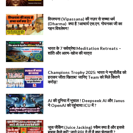
विपश्यना (Vipassana) की नज़र से सच्चा धर्म
(Dharma) क्या है ?आचार्य एस.एन. गोयनका जी का
गहन विश्लेषण!
भारत के 7 सर्वश्रेष्ठ Meditation Retreats –
शांति और आत्म-खोज की यात्रा
Champions Trophy 2025: भारत ने न्यूजीलैंड को
हराकर जीता खिताब! जानिए Team को मिले कितने
करोड़!
AI की दुनिया में भूचाल ! Deepseek AI और Janus
ने OpenAI को पहुंचाया ICU में ?
जूस जैकिंग (Juice Jacking) स्कैम क्या है और इससे
बचाव कैसे करें? जाने RBI ने दी है क्या चेतावनी ?