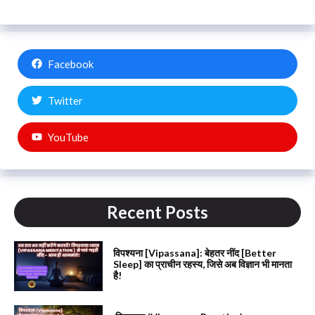
Facebook
Twitter
YouTube
Recent Posts
विपश्यना [Vipassana]: बेहतर नींद [Better
Sleep] का प्राचीन रहस्य, जिसे अब विज्ञान भी मानता
है!