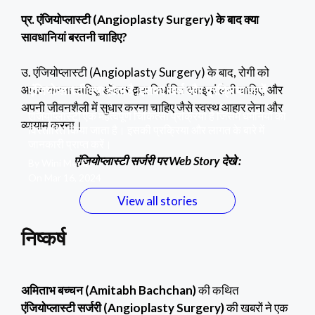
प्र. एंजियोप्लास्टी (Angioplasty Surgery)
के बाद क्या
सावधानियां बरतनी चाहिए?
उ. एंजियोप्लास्टी (Angioplasty Surgery) के बाद, रोगी को
एंजियोप्लास्टी क्या होता है ,इसका खर्च और प्रक्रिया जानें
आराम करना चाहिए, डॉक्टर द्वारा निर्धारित दवाइयां लेनी चाहिए, और
अपनी जीवनशैली में सुधार करना चाहिए जैसे स्वस्थ आहार लेना और
एंजियोप्लास्टी एक महत्वपूर्ण चिकित्सा प्रक्रिया है जिसमें धमनियों को
व्यायाम करना।
विस्तारित किया जाता है। इसकी प्रक्रिया और लागत के बारे में
जानकारी प्राप्त करें।
एंजियोप्लास्टी सर्जरी पर Web Story देखे :
By Wini Media
On Mar 16, 2024
View all stories
निष्कर्ष
अमिताभ बच्चन (Amitabh Bachchan)
की कथित
एंजियोप्लास्टी सर्जरी (Angioplasty Surgery)
की खबरों ने एक