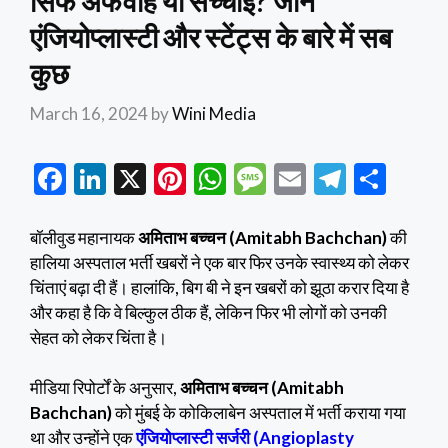
सिर्फ अफवाह या सच्चाई? जाने
एंजियोप्लास्टी और स्टेंट्स के बारे में सब
कुछ
March 16, 2024
by
Wini Media
F
Li
X
Pi
W
M
E
T
S
ac
n
nt
h
es
m
el
h
e
ke
er
at
sa
ai
e
ar
बॉलीवुड महानायक
अमिताभ बच्चन (Amitabh Bachchan)
की
हालिया अस्पताल भर्ती खबरों ने एक बार फिर उनके स्वास्थ्य को लेकर
b
dI
es
s
g
l
gr
e
चिंताएं बढ़ा दी हैं। हालांकि, बिग बी ने इन खबरों को झूठा करार दिया है
o
n
t
A
e
a
और कहा है कि वे बिल्कुल ठीक हैं, लेकिन फिर भी लोगों को उनकी
o
p
m
सेहत को लेकर चिंता है।
k
p
मीडिया रिपोर्टों के अनुसार,
अमिताभ बच्चन (Amitabh
Bachchan)
को मुंबई के कोकिलाबेन अस्पताल में भर्ती कराया गया
था और उन्होंने एक
एंजियोप्लास्टी सर्जरी (Angioplasty