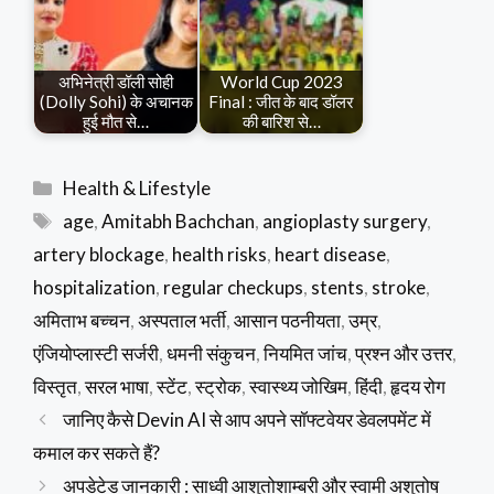
अभिनेत्री डॉली सोही
World Cup 2023
(Dolly Sohi) के अचानक
Final : जीत के बाद डॉलर
हुई मौत से…
की बारिश से…
Categories
Health & Lifestyle
Tags
age
,
Amitabh Bachchan
,
angioplasty surgery
,
artery blockage
,
health risks
,
heart disease
,
hospitalization
,
regular checkups
,
stents
,
stroke
,
अमिताभ बच्चन
,
अस्पताल भर्ती
,
आसान पठनीयता
,
उम्र
,
एंजियोप्लास्टी सर्जरी
,
धमनी संकुचन
,
नियमित जांच
,
प्रश्न और उत्तर
,
विस्तृत
,
सरल भाषा
,
स्टेंट
,
स्ट्रोक
,
स्वास्थ्य जोखिम
,
हिंदी
,
हृदय रोग
जानिए कैसे Devin AI से आप अपने सॉफ्टवेयर डेवलपमेंट में
कमाल कर सकते हैं?
अपडेटेड जानकारी : साध्वी आशुतोशाम्बरी और स्वामी अशुतोष