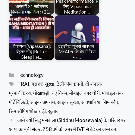
Peak Performance के
भारत में 21 सर्वश्रेष्ठ
लिए Vipassana
विपश्यना ध्यान केंद्र (21…
Meditation…
विपश्यना [Vipassana]:
एंड्रॉयड यूजर्स सावधान:
बेहतर नींद [Better
McAfee के भेष में छिपा
Sleep] का…
यह…
Categories
Technology
Tags
TRAI
,
ग्राहक सुरक्षा
,
टेलीकॉम कंपनी
,
दो-कारक
प्रमाणीकरण
,
धोखाधड़ी
,
नए नियम
,
मोबाइल नंबर चोरी
,
मोबाइल नंबर
पोर्टेबिलिटी
,
साइबर अपराध
,
साइबर सुरक्षा
,
सावधानियां
,
सिम स्वैप
,
सिम स्वैपिंग धोखाधड़ी
,
सुझाव
जाने क्यों सिद्धू मूसेवाला (Siddhu Moosewala) के परिवार पर
आया कानूनी संकट ? 58 वर्ष की उम्र में IVF से बेटे का जन्म बना