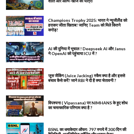
शांति और आत्म-खोज की यात्रा
Champions Trophy 2025: भारत ने न्यूजीलैंड को
हराकर जीता खिताब! जानिए Team को मिले कितने
करोड़!
AI की दुनिया में भूचाल ! Deepseek AI और Janus
ने OpenAI को पहुंचाया ICU में ?
जूस जैकिंग (Juice Jacking) स्कैम क्या है और इससे
बचाव कैसे करें? जाने RBI ने दी है क्या चेतावनी ?
विपश्यना ( Vipassana) पर NIMHANS के हुए शोध
का चमत्कारिक परिणाम क्या है ?
BSNL का धमाकेदार ऑफर: 797 रुपये में 300 दिन की