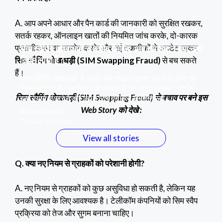
A. आप अपने आधार और पैन कार्ड की जानकारी को सुरक्षित रखकर,
सतर्क रहकर, ऑनलाइन खातों की नियमित जांच करके, दो-कारक
प्रमाणीकरण का उपयोग करके और नई तकनीकों से अपडेट रहकर
सिम स्वैपिंग धोखाधड़ी से बचाव के लिए, अब सरकार ने क्या नया
नियम लाया है ?
सिम स्वैपिंग धोखाधड़ी (SIM Swapping Fraud)
से बच सकते
हैं।
सिम स्वैपिंग धोखाधड़ी से बचाव और साइबर सुरक्षा बढ़ाने के लिए नए
नियम लाए गए हैं। नए नियम से धोखाधड़ी पर अंकुश लगेगा। जानिए
सिम स्वैपिंग धोखाधड़ी (SIM Swapping Fraud) से बचाव पर बने इस
इन नियमों के बारे में और अपने आप को कैसे सुरक्षित रखें।
Web Story को देखे :
By Wini Media
On Mar 22, 2024
View all stories
Q. क्या नए नियम से ग्राहकों को परेशानी होगी?
A. नए नियम से ग्राहकों को कुछ असुविधा हो सकती है, लेकिन यह
उनकी सुरक्षा के लिए आवश्यक है। टेलीकॉम कंपनियों को सिम स्वैप
प्रक्रिया को तेज और सुगम बनाना चाहिए।