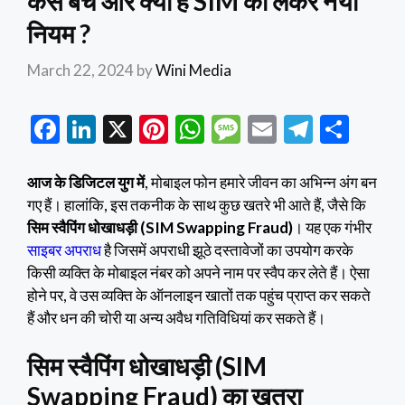
कैसे बचें और क्या है SIM को लेकर नया
नियम ?
March 22, 2024
by
Wini Media
F
Li
X
Pi
W
M
E
T
S
ac
n
nt
h
es
m
el
h
e
ke
er
at
sa
ai
e
ar
आज के डिजिटल युग में
, मोबाइल फोन हमारे जीवन का अभिन्न अंग बन
गए हैं। हालांकि, इस तकनीक के साथ कुछ खतरे भी आते हैं, जैसे कि
b
dI
es
s
g
l
gr
e
सिम स्वैपिंग धोखाधड़ी (SIM Swapping Fraud)
। यह एक गंभीर
o
n
t
A
e
a
साइबर अपराध
है जिसमें अपराधी झूठे दस्तावेजों का उपयोग करके
o
p
m
किसी व्यक्ति के मोबाइल नंबर को अपने नाम पर स्वैप कर लेते हैं। ऐसा
k
p
होने पर, वे उस व्यक्ति के ऑनलाइन खातों तक पहुंच प्राप्त कर सकते
हैं और धन की चोरी या अन्य अवैध गतिविधियां कर सकते हैं।
सिम स्वैपिंग धोखाधड़ी (SIM
Swapping Fraud) का खतरा