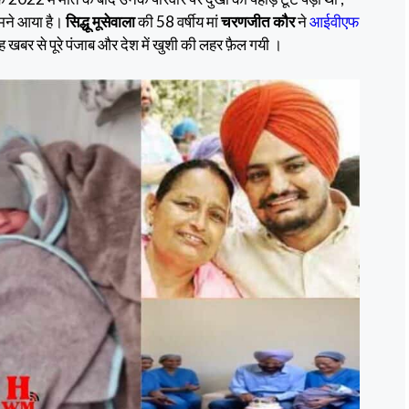
e
ar
मने आया है।
सिद्धू मूसेवाला
की 58 वर्षीय मां
चरणजीत कौर
ने
आईवीएफ
gr
e
ह खबर से पूरे पंजाब और देश में खुशी की लहर फ़ैल गयी ।
a
m