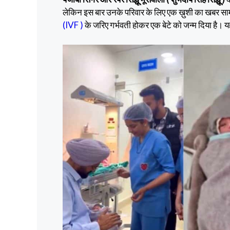
e
ke
er
at
sa
ai
लेकिन इस बार उनके परिवार के लिए एक ख़ुशी का खबर सा
b
dI
es
s
g
l
(IVF )
के जरिए गर्भवती होकर एक बेटे को जन्म दिया है। य
o
n
t
A
e
o
p
k
p