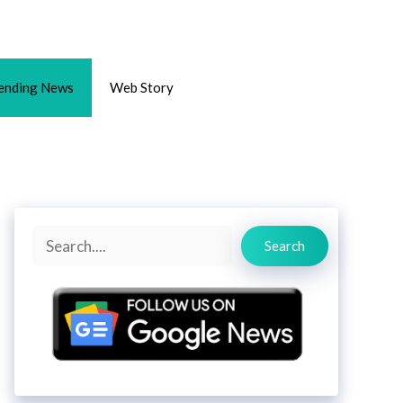
ending News
Web Story
Search
Search