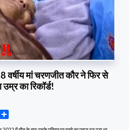
 58 वर्षीय मां चरणजीत कौर ने फिर से
 उम्र का रिकॉर्ड!
T
S
el
h
े 2022 में मौत के बाद उनके परिवार पर दुखो का पहाड़ टूट पड़ा था ,