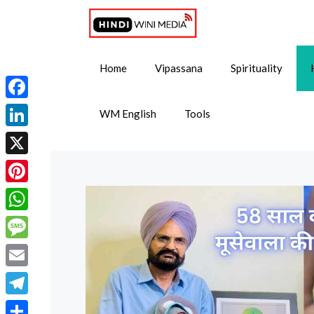
Skip
to
content
Home
Vipassana
Spirituality
Facebook
WM English
Tools
LinkedIn
X
Pinterest
WhatsApp
Message
Email
Telegram