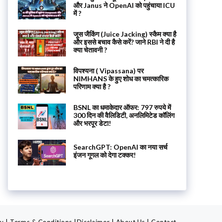
और Janus ने OpenAI को पहुंचाया ICU
में ?
जूस जैकिंग (Juice Jacking) स्कैम क्या है
और इससे बचाव कैसे करें? जाने RBI ने दी है
क्या चेतावनी ?
विपश्यना ( Vipassana) पर
NIMHANS के हुए शोध का चमत्कारिक
परिणाम क्या है ?
BSNL का धमाकेदार ऑफर: 797 रुपये में
300 दिन की वैलिडिटी, अनलिमिटेड कॉलिंग
और भरपूर डेटा!
SearchGPT: OpenAI का नया सर्च
इंजन गूगल को देगा टक्कर!
cy
|
Terms & Conditions
|
Disclaimer
|
About Us
|
Contact