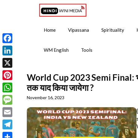
Skip
to
content
Home
Vipassana
Spirituality
Facebook
WM English
Tools
LinkedIn
X
World Cup 2023 Semi Final: भारत 
Pinterest
तक याद किया जायेगा ?
WhatsApp
November 16, 2023
Message
Email
Telegram