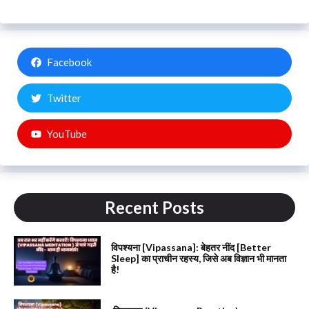
Facebook
Twitter
YouTube
Recent Posts
विपश्यना [Vipassana]: बेहतर नींद [Better
Sleep] का प्राचीन रहस्य, जिसे अब विज्ञान भी मानता
है!