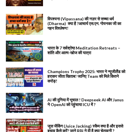
विपश्यना (Vipassana) की नज़र से सच्चा धर्म
(Dharma) क्या है ?आचार्य एस.एन. गोयनका जी का
गहन विश्लेषण!
भारत के 7 सर्वश्रेष्ठ Meditation Retreats –
शांति और आत्म-खोज की यात्रा
Champions Trophy 2025: भारत ने न्यूजीलैंड को
हराकर जीता खिताब! जानिए Team को मिले कितने
करोड़!
AI की दुनिया में भूचाल ! Deepseek AI और Janus
ने OpenAI को पहुंचाया ICU में ?
जूस जैकिंग (Juice Jacking) स्कैम क्या है और इससे
बचाव कैसे करें? जाने RBI ने दी है क्या चेतावनी ?