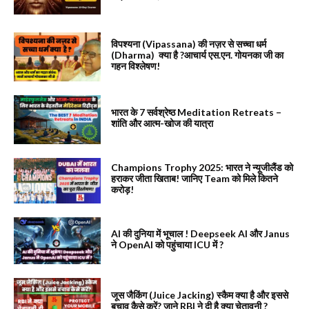
विपश्यना (Vipassana) की नज़र से सच्चा धर्म
(Dharma) क्या है ?आचार्य एस.एन. गोयनका जी का
गहन विश्लेषण!
भारत के 7 सर्वश्रेष्ठ Meditation Retreats –
शांति और आत्म-खोज की यात्रा
Champions Trophy 2025: भारत ने न्यूजीलैंड को
हराकर जीता खिताब! जानिए Team को मिले कितने
करोड़!
AI की दुनिया में भूचाल ! Deepseek AI और Janus
ने OpenAI को पहुंचाया ICU में ?
जूस जैकिंग (Juice Jacking) स्कैम क्या है और इससे
बचाव कैसे करें? जाने RBI ने दी है क्या चेतावनी ?