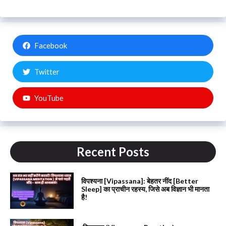
Facebook
Twitter
YouTube
Recent Posts
विपश्यना [Vipassana]: बेहतर नींद [Better
Sleep] का प्राचीन रहस्य, जिसे अब विज्ञान भी मानता
है!