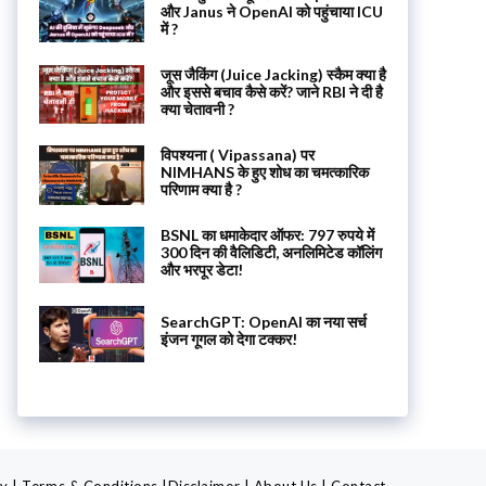
और Janus ने OpenAI को पहुंचाया ICU
में ?
जूस जैकिंग (Juice Jacking) स्कैम क्या है
और इससे बचाव कैसे करें? जाने RBI ने दी है
क्या चेतावनी ?
विपश्यना ( Vipassana) पर
NIMHANS के हुए शोध का चमत्कारिक
परिणाम क्या है ?
BSNL का धमाकेदार ऑफर: 797 रुपये में
300 दिन की वैलिडिटी, अनलिमिटेड कॉलिंग
और भरपूर डेटा!
SearchGPT: OpenAI का नया सर्च
इंजन गूगल को देगा टक्कर!
cy
|
Terms & Conditions
|
Disclaimer
|
About Us
|
Contact