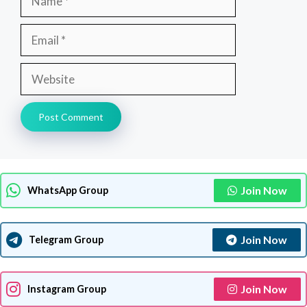
Email
Website
Join Now
WhatsApp Group
Join Now
Telegram Group
Join Now
Instagram Group