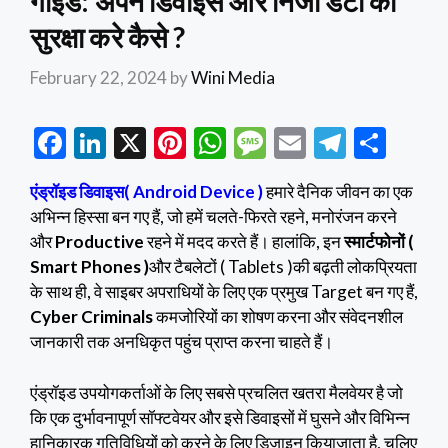
गाइड: अपने डिवाइस और निजी डेटा की
सुरक्षा करे कैसे ?
February 22, 2024
by
Wini Media
F
Li
X
Pi
W
M
E
T
S
ac
n
nt
h
es
m
el
h
एंड्रॉइड डिवाइस( Android Device )
हमारे दैनिक जीवन का एक
e
ke
er
at
sa
ai
e
ar
अभिन्न हिस्सा बन गए हैं, जो हमें चलते-फिरते रहने, मनोरंजन करने
b
dI
es
s
g
l
gr
e
और
Productive
रहने में मदद करते हैं। हालांकि, इन
स्मार्टफोनों (
o
n
t
A
e
a
Smart Phones )
और टैबलेटों ( Tablets )की बढ़ती लोकप्रियता
के साथ ही, वे साइबर अपराधियों के लिए एक प्रमुख Target बन गए हैं,
o
p
m
Cyber Criminals
कमजोरियों का शोषण करना और संवेदनशील
k
p
जानकारी तक अनधिकृत पहुंच प्राप्त करना चाहते हैं।
एंड्रॉइड उपयोगकर्ताओं के लिए सबसे प्रचलित खतरा मैलवेयर है जो
कि एक दुर्भावनापूर्ण सॉफ्टवेयर और इसे डिवाइसों में घुसने और विभिन्न
हानिकारक गतिविधियों को करने के लिए डिज़ाइन कियाजाता है, चलिए