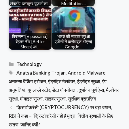
लैपटॉप-कंप्यूटर यूजर्स का…
Meditation…
विपश्यना [Vipassana]:
भारत की साइबर सुरक्षा
बेहतर नींद [Better
एजेंसी ने क्रोमबुक ओएस(
Sleep] का…
Google…
Categories
Technology
Tags
Anatsa Banking Trojan
,
Android Malware
,
अनात्सा बैंकिंग ट्रोजन
,
एंड्रॉइड मैलवेयर
,
एंड्रॉइड सुरक्षा
,
ऐप
अनुमतियां
,
गूगल प्ले स्टोर
,
डेटा गोपनीयता
,
दुर्भावनापूर्ण ऐप्स
,
मैलवेयर
सुरक्षा
,
मोबाइल सुरक्षा
,
साइबर सुरक्षा
,
सुरक्षित ब्राउज़िंग
क्रिप्टोकरेंसी (CRYPTOCURRENCY) पर बड़ा बयान,
RBI ने कहा – ‘क्रिप्टोकरेंसी नहीं है मुद्रा, वित्तीय प्रणाली के लिए
खतरा, जानिए क्यों?