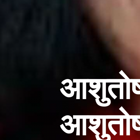
आशुतोष
आशुतोषा