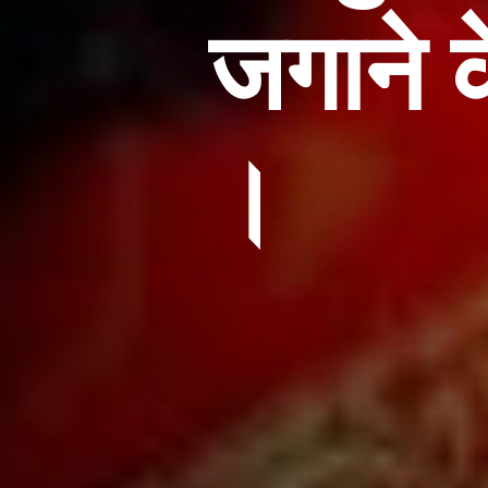
जगाने क
।