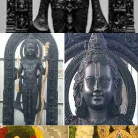
Opening
https://hindi.winimedia.com/arun-yogiraj-ram-lalla-idol-sculptor/