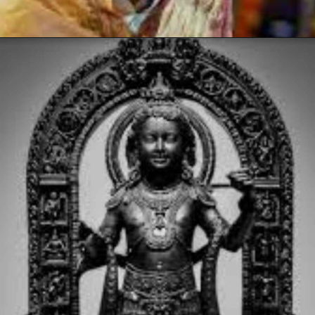
Opening
https://hindi.winimedia.com/web-stories/ayodhya-ram-mandir-a-500-year-dream-fulfilled/