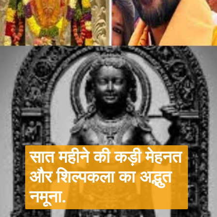
सात महीने की कड़ी मेहनत
और शिल्पकला का अद्भुत
नमूना.