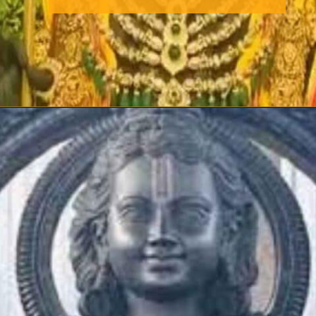
Opening
https://hindi.winimedia.com/web-stories/ayodhya-ram-mandir-pran-pratishtha/