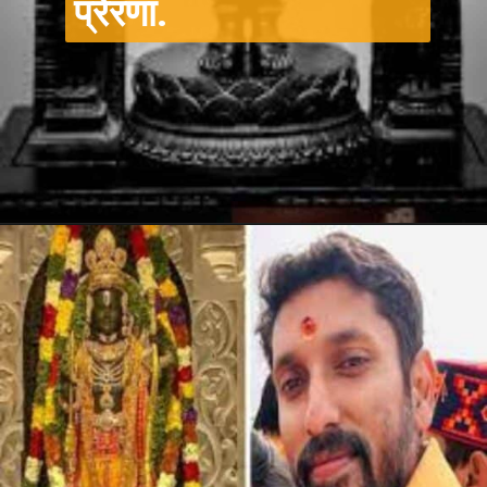
प्रेरणा.
Opening
https://winimedia.com/ayodhya-ram-mandir-a-500-year-journey-babri-masjid/