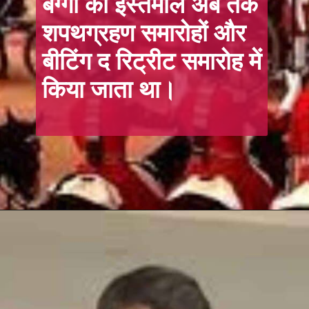
बग्गी का इस्तेमाल अब तक
शपथग्रहण समारोहों और
बीटिंग द रिट्रीट समारोह में
किया जाता था।
Opening
https://hindi.winimedia.com/web-stories/mumbai-to-lakshadweep-cruise-paradise-found/