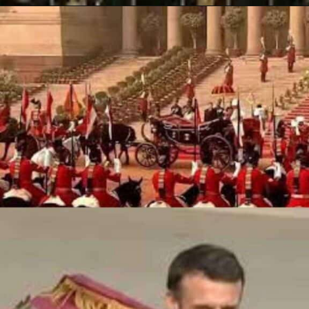
Opening
https://hindi.winimedia.com/web-stories/ayodhya-ram-mandir-a-500-year-dream-fulfilled/