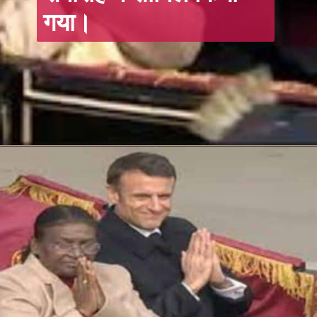
गया।
Opening
https://hindi.winimedia.com/web-stories/ayodhya-ram-mandir-pran-pratishtha/