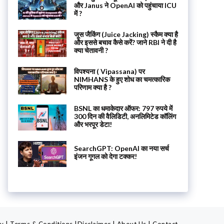
और Janus ने OpenAI को पहुंचाया ICU
में ?
जूस जैकिंग (Juice Jacking) स्कैम क्या है
और इससे बचाव कैसे करें? जाने RBI ने दी है
क्या चेतावनी ?
विपश्यना ( Vipassana) पर
NIMHANS के हुए शोध का चमत्कारिक
परिणाम क्या है ?
BSNL का धमाकेदार ऑफर: 797 रुपये में
300 दिन की वैलिडिटी, अनलिमिटेड कॉलिंग
और भरपूर डेटा!
SearchGPT: OpenAI का नया सर्च
इंजन गूगल को देगा टक्कर!
cy
|
Terms & Conditions
|
Disclaimer
|
About Us
|
Contact