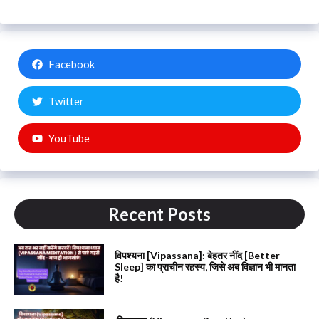
Facebook
Twitter
YouTube
Recent Posts
विपश्यना [Vipassana]: बेहतर नींद [Better
Sleep] का प्राचीन रहस्य, जिसे अब विज्ञान भी मानता
है!