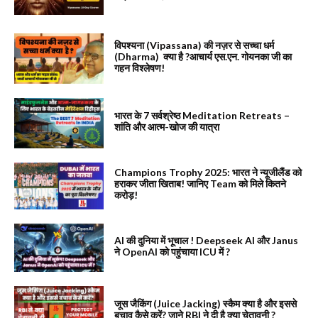
विपश्यना (Vipassana) की नज़र से सच्चा धर्म
(Dharma) क्या है ?आचार्य एस.एन. गोयनका जी का
गहन विश्लेषण!
भारत के 7 सर्वश्रेष्ठ Meditation Retreats –
शांति और आत्म-खोज की यात्रा
Champions Trophy 2025: भारत ने न्यूजीलैंड को
हराकर जीता खिताब! जानिए Team को मिले कितने
करोड़!
AI की दुनिया में भूचाल ! Deepseek AI और Janus
ने OpenAI को पहुंचाया ICU में ?
जूस जैकिंग (Juice Jacking) स्कैम क्या है और इससे
बचाव कैसे करें? जाने RBI ने दी है क्या चेतावनी ?