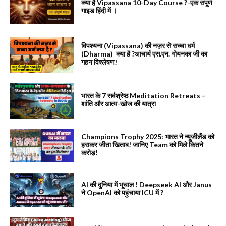
क्या है Vipassana 10-Day Course ?-एक संपूर्ण
गाइड हिंदी में ।
विपश्यना (Vipassana) की नज़र से सच्चा धर्म
(Dharma) क्या है ?आचार्य एस.एन. गोयनका जी का
गहन विश्लेषण!
भारत के 7 सर्वश्रेष्ठ Meditation Retreats –
शांति और आत्म-खोज की यात्रा
Champions Trophy 2025: भारत ने न्यूजीलैंड को
हराकर जीता खिताब! जानिए Team को मिले कितने
करोड़!
AI की दुनिया में भूचाल ! Deepseek AI और Janus
ने OpenAI को पहुंचाया ICU में ?