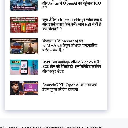
और Janus ने OpenAI को पहुंचाया ICU
में ?
जूस जैकिंग (Juice Jacking) स्कैम क्या है
और इससे बचाव कैसे करें? जाने RBI ने दी है
क्या चेतावनी ?
विपश्यना ( Vipassana) पर
NIMHANS के हुए शोध का चमत्कारिक
परिणाम क्या है ?
BSNL का धमाकेदार ऑफर: 797 रुपये में
300 दिन की वैलिडिटी, अनलिमिटेड कॉलिंग
और भरपूर डेटा!
SearchGPT: OpenAI का नया सर्च
इंजन गूगल को देगा टक्कर!
cy
|
Terms & Conditions
|
Disclaimer
|
About Us
|
Contact