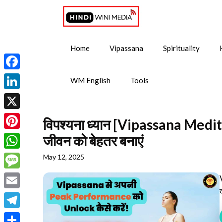
Skip
to
content
Home
Vipassana
Spirituality
Facebook
WM English
Tools
LinkedIn
X
विपश्यना ध्यान [Vipassana Medita
Pinterest
जीवन को बेहतर बनाएं
WhatsApp
May 12, 2025
Message
Email
Telegram