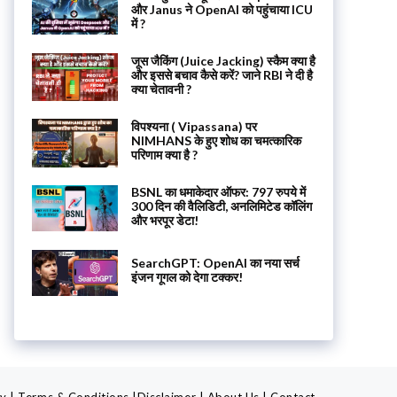
और Janus ने OpenAI को पहुंचाया ICU
में ?
जूस जैकिंग (Juice Jacking) स्कैम क्या है
और इससे बचाव कैसे करें? जाने RBI ने दी है
क्या चेतावनी ?
विपश्यना ( Vipassana) पर
NIMHANS के हुए शोध का चमत्कारिक
परिणाम क्या है ?
BSNL का धमाकेदार ऑफर: 797 रुपये में
300 दिन की वैलिडिटी, अनलिमिटेड कॉलिंग
और भरपूर डेटा!
SearchGPT: OpenAI का नया सर्च
इंजन गूगल को देगा टक्कर!
cy
|
Terms & Conditions
|
Disclaimer
|
About Us
|
Contact