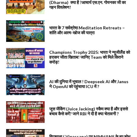
(Dharma) क्या है ?आचार्य एस.एन. गोयनका जी का
गहन विश्लेषण!
भारत के 7 सर्वश्रेष्ठ Meditation Retreats –
शांति और आत्म-खोज की यात्रा
Champions Trophy 2025: भारत ने न्यूजीलैंड को
हराकर जीता खिताब! जानिए Team को मिले कितने
करोड़!
AI की दुनिया में भूचाल ! Deepseek AI और Janus
ने OpenAI को पहुंचाया ICU में ?
जूस जैकिंग (Juice Jacking) स्कैम क्या है और इससे
बचाव कैसे करें? जाने RBI ने दी है क्या चेतावनी ?
विपश्यना ( Vipassana) पर NIMHANS के हुए शोध