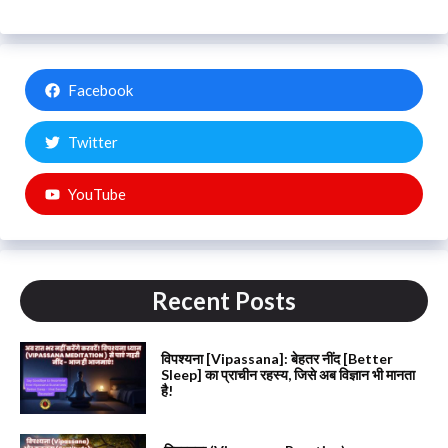
Facebook
Twitter
YouTube
Recent Posts
विपश्यना [Vipassana]: बेहतर नींद [Better
Sleep] का प्राचीन रहस्य, जिसे अब विज्ञान भी मानता
है!