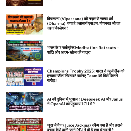
विपश्यना (Vipassana) की नज़र से सच्चा धर्म
(Dharma) क्या है ?आचार्य एस.एन. गोयनका जी का
गहन विश्लेषण!
भारत के 7 सर्वश्रेष्ठ Meditation Retreats –
शांति और आत्म-खोज की यात्रा
Champions Trophy 2025: भारत ने न्यूजीलैंड को
हराकर जीता खिताब! जानिए Team को मिले कितने
करोड़!
AI की दुनिया में भूचाल ! Deepseek AI और Janus
ने OpenAI को पहुंचाया ICU में ?
जूस जैकिंग (Juice Jacking) स्कैम क्या है और इससे
बचाव कैसे करें? जाने RBI ने दी है क्या चेतावनी ?