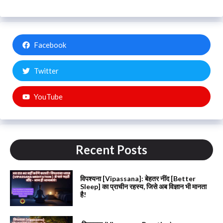
Facebook
Twitter
YouTube
Recent Posts
विपश्यना [Vipassana]: बेहतर नींद [Better
Sleep] का प्राचीन रहस्य, जिसे अब विज्ञान भी मानता
है!