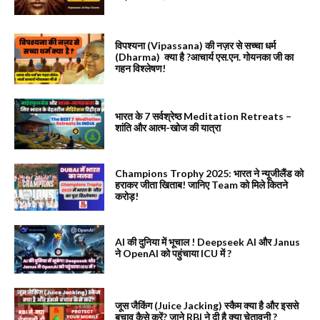
विपश्यना (Vipassana) की नज़र से सच्चा धर्म
(Dharma) क्या है ?आचार्य एस.एन. गोयनका जी का
गहन विश्लेषण!
भारत के 7 सर्वश्रेष्ठ Meditation Retreats –
शांति और आत्म-खोज की यात्रा
Champions Trophy 2025: भारत ने न्यूजीलैंड को
हराकर जीता खिताब! जानिए Team को मिले कितने
करोड़!
AI की दुनिया में भूचाल ! Deepseek AI और Janus
ने OpenAI को पहुंचाया ICU में ?
जूस जैकिंग (Juice Jacking) स्कैम क्या है और इससे
बचाव कैसे करें? जाने RBI ने दी है क्या चेतावनी ?