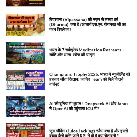
विपश्यना (Vipassana) की नज़र से सच्चा धर्म
(Dharma) क्या है ?आचार्य एस.एन. गोयनका जी का
गहन विश्लेषण!
भारत के 7 सर्वश्रेष्ठ Meditation Retreats –
शांति और आत्म-खोज की यात्रा
Champions Trophy 2025: भारत ने न्यूजीलैंड को
हराकर जीता खिताब! जानिए Team को मिले कितने
करोड़!
AI की दुनिया में भूचाल ! Deepseek AI और Janus
ने OpenAI को पहुंचाया ICU में ?
जूस जैकिंग (Juice Jacking) स्कैम क्या है और इससे
बचाव कैसे करें? जाने RBI ने दी है क्या चेतावनी ?