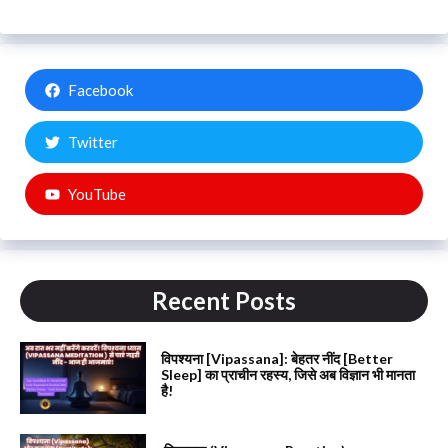
Facebook
Twitter
YouTube
Recent Posts
विपश्यना [Vipassana]: बेहतर नींद [Better
Sleep] का प्राचीन रहस्य, जिसे अब विज्ञान भी मानता
है!