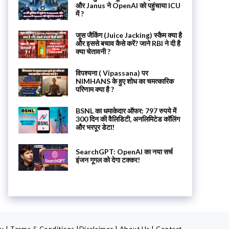
और Janus ने OpenAI को पहुंचाया ICU
में ?
जूस जैकिंग (Juice Jacking) स्कैम क्या है
और इससे बचाव कैसे करें? जाने RBI ने दी है
क्या चेतावनी ?
विपश्यना ( Vipassana) पर
NIMHANS के हुए शोध का चमत्कारिक
परिणाम क्या है ?
BSNL का धमाकेदार ऑफर: 797 रुपये में
300 दिन की वैलिडिटी, अनलिमिटेड कॉलिंग
और भरपूर डेटा!
SearchGPT: OpenAI का नया सर्च
इंजन गूगल को देगा टक्कर!
cy
|
Terms & Conditions
|
Disclaimer
|
About Us
|
Contact