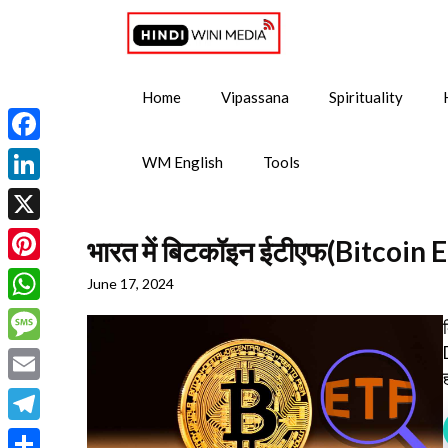
Skip
to
content
Home
Vipassana
Spirituality
Facebook
WM English
Tools
LinkedIn
X
भारत में बिटकॉइन ईटीएफ(Bitcoin ETF
Pinterest
June 17, 2024
WhatsApp
Message
ह
Email
Telegram