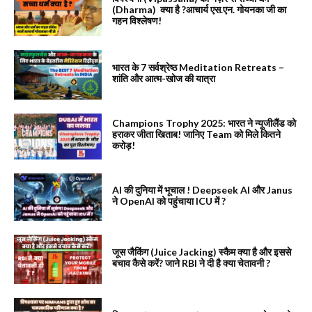
(Dharma) क्या है ?आचार्य एस.एन. गोयनका जी का
गहन विश्लेषण!
भारत के 7 सर्वश्रेष्ठ Meditation Retreats –
शांति और आत्म-खोज की यात्रा
Champions Trophy 2025: भारत ने न्यूजीलैंड को
हराकर जीता खिताब! जानिए Team को मिले कितने
करोड़!
AI की दुनिया में भूचाल ! Deepseek AI और Janus
ने OpenAI को पहुंचाया ICU में ?
जूस जैकिंग (Juice Jacking) स्कैम क्या है और इससे
बचाव कैसे करें? जाने RBI ने दी है क्या चेतावनी ?