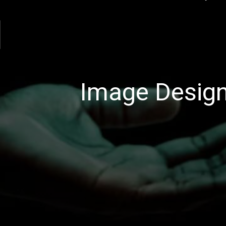
आ।
Image Design