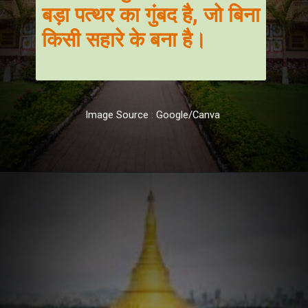
ड़
क
Image Source : Google/Canva