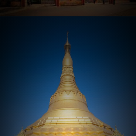
Opening
https://hindi.winimedia.com/web-stories/vipassana-igatpuri-dhyana-kendra/