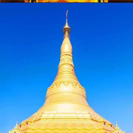
Opening
https://hindi.winimedia.com/acharya-sn-goenka-vipassana-ko-punarjivit-kiya/