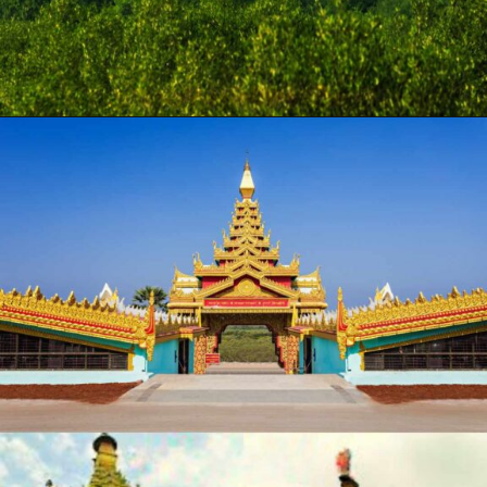
Opening
https://hindi.winimedia.com/%e0%a4%ac%e0%a4%9a%e0%a4%be%e0%a4%8f%e0%a4%82-%e0%a4%b5%e0%a4%bf%e0%a4%aa%e0%a4%b6%e0%a5%8d%e0%a4%af%e0%a4%a8%e0%a4%be-%e0%a4%95%e0%a5%80-%e0%a4%b5%e0%a4%bf%e0%a4%b0%e0%a4%be%e0%a4%b8%e0%a4%a4-pm-modi/